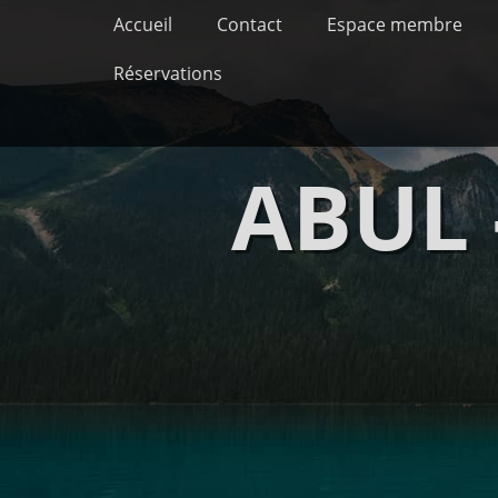
Premier menu
Passer
Accueil
Contact
Espace membre
au
contenu
Réservations
ABUL 