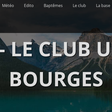
Météo
Edito
Baptêmes
Le club
La base
- LE CLUB 
BOURGES