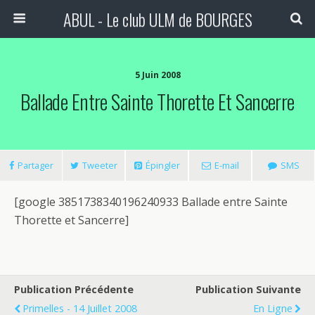
ABUL - Le club ULM de BOURGES
5 Juin 2008
Ballade Entre Sainte Thorette Et Sancerre
Partager
Tweeter
Épingler
E-mail
SMS
[google 3851738340196240933 Ballade entre Sainte
Thorette et Sancerre]
Publication Précédente
Publication Suivante
Primelles - 14 Juillet 2008
En Ligne