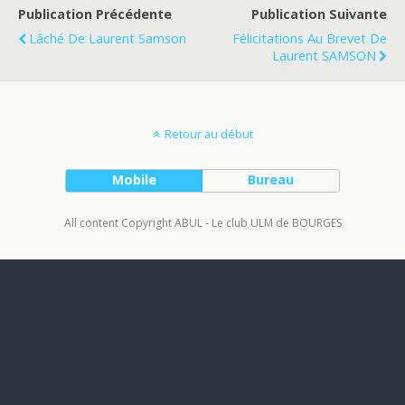
Publication Précédente
Publication Suivante
Lâché De Laurent Samson
Félicitations Au Brevet De
Laurent SAMSON
Retour au début
Mobile
Bureau
All content Copyright ABUL - Le club ULM de BOURGES