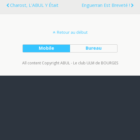
Charost, L'ABUL Y Était
Enguerran Est Breveté !
Retour au début
Mobile
Bureau
All content Copyright ABUL - Le club ULM de BOURGES